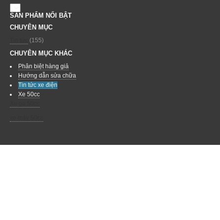
SẢN PHẨM NỔI BẬT
CHUYÊN MỤC
Tin tức
(155)
CHUYÊN MỤC KHÁC
Phân biệt hàng giả
Hướng dẫn sửa chữa
Tin tức xe điện
Xe 50cc
Xe ga 50cc
xe máy 50cc