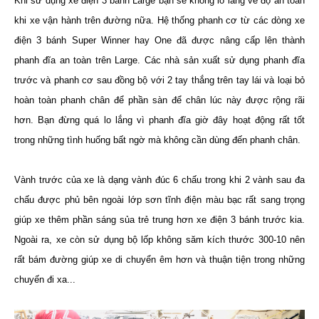
Khi sử dụng xe điện 3 bánh Large bạn sẽ không lo lắng về độ an toàn
khi xe vận hành trên đường nữa. Hệ thống phanh cơ từ các dòng xe
điện 3 bánh Super Winner hay One đã được nâng cấp lên thành
phanh đĩa an toàn trên Large. Các nhà sản xuất sử dụng phanh đĩa
trước và phanh cơ sau đồng bộ với 2 tay thắng trên tay lái và loại bỏ
hoàn toàn phanh chân để phần sàn để chân lúc này được rộng rãi
hơn. Bạn đừng quá lo lắng vì phanh đĩa giờ đây hoạt động rất tốt
trong những tình huống bất ngờ mà không cần dùng đến phanh chân.
Vành trước của xe là dạng vành đúc 6 chấu trong khi 2 vành sau đa
chấu được phủ bên ngoài lớp sơn tĩnh điện màu bạc rất sang trọng
giúp xe thêm phần sáng sủa trẻ trung hơn xe điện 3 bánh trước kia.
Ngoài ra, xe còn sử dụng bộ lốp không săm kích thước 300-10 nên
rất bám đường giúp xe di chuyển êm hơn và thuận tiện trong những
chuyến đi xa...