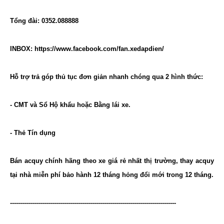
Tổng đài: 0352.088888
INBOX: https://www.facebook.com/fan.xedapdien/
Hỗ trợ trả góp thủ tục đơn giản nhanh chóng qua 2 hình thức:
-
CMT và Sổ Hộ khẩu hoặc Bằng lái xe.
-
Thẻ Tín dụng
Bán acquy chính hãng theo xe giá rẻ nhất thị trường, thay acquy
tại nhà miễn phí bảo hành 12 tháng hỏng đổi mới trong 12 tháng.
-----------------------------------------------------------------------------------