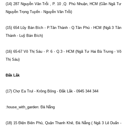
(14) 287 Nguyễn Văn Trỗi , P. 10 ,Q. Phú Nhuận, HCM (Gần Ngã Tư
Nguyễn Trọng Tuyển - Nguyễn Văn Trỗi)
(15) 654 Lũy Bán Bích - P.Tân Thành - Q.Tân Phú - HCM (Ngã 3 Tân
Thành - Luỹ Bán Bích)
(16) 65-67 Võ Thị Sáu - P. 6 - Q.3 - HCM (Ngã Tư Hai Bà Trưng - Võ
Thị Sáu)
Đắk Lắk
(17) Chợ Ea Trul - Krông Bông - Đắk Lắk - 0945 344 344
:house_with_garden: Đà Nẵng
(18) 15 Điện Biên Phủ, Quận Thanh Khê, Đà Nẵng ( Ngã 3 Lê Duẩn -