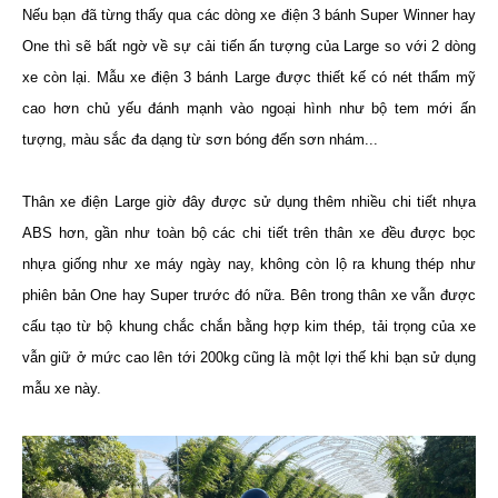
Nếu bạn đã từng thấy qua các dòng xe điện 3 bánh Super Winner hay
One thì sẽ bất ngờ về sự cải tiến ấn tượng của Large so với 2 dòng
xe còn lại. Mẫu xe điện 3 bánh Large được thiết kế có nét thẩm mỹ
cao hơn chủ yếu đánh mạnh vào ngoại hình như bộ tem mới ấn
tượng, màu sắc đa dạng từ sơn bóng đến sơn nhám...
Thân xe điện Large giờ đây được sử dụng thêm nhiều chi tiết nhựa
ABS hơn, gần như toàn bộ các chi tiết trên thân xe đều được bọc
nhựa giống như xe máy ngày nay, không còn lộ ra khung thép như
phiên bản One hay Super trước đó nữa. Bên trong thân xe vẫn được
cấu tạo từ bộ khung chắc chắn bằng hợp kim thép, tải trọng của xe
vẫn giữ ở mức cao lên tới 200kg cũng là một lợi thế khi bạn sử dụng
mẫu xe này.