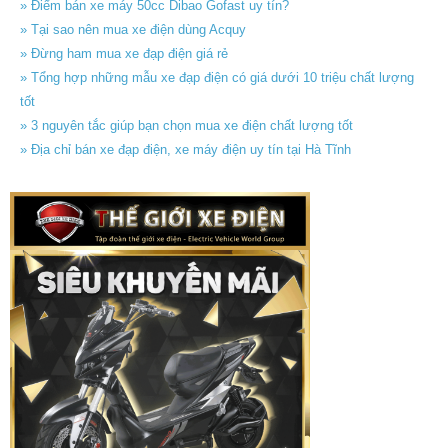
» Điểm bán xe máy 50cc Dibao Gofast uy tín?
» Tại sao nên mua xe điện dùng Acquy
» Đừng ham mua xe đạp điện giá rẻ
» Tổng hợp những mẫu xe đạp điện có giá dưới 10 triệu chất lượng
tốt
» 3 nguyên tắc giúp bạn chọn mua xe điện chất lượng tốt
» Địa chỉ bán xe đạp điện, xe máy điện uy tín tại Hà Tĩnh